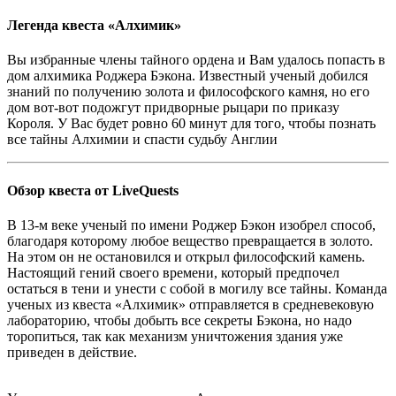
Легенда квеста «Алхимик»
Вы избранные члены тайного ордена и Вам удалось попасть в
дом алхимика Роджера Бэкона. Известный ученый добился
знаний по получению золота и философского камня, но его
дом вот-вот подожгут придворные рыцари по приказу
Короля. У Вас будет ровно 60 минут для того, чтобы познать
все тайны Алхимии и спасти судьбу Англии
Обзор квеста от LiveQuests
В 13-м веке ученый по имени Роджер Бэкон изобрел способ,
благодаря которому любое вещество превращается в золото.
На этом он не остановился и открыл философский камень.
Настоящий гений своего времени, который предпочел
остаться в тени и унести с собой в могилу все тайны. Команда
ученых из квеста «Алхимик» отправляется в средневековую
лабораторию, чтобы добыть все секреты Бэкона, но надо
торопиться, так как механизм уничтожения здания уже
приведен в действие.